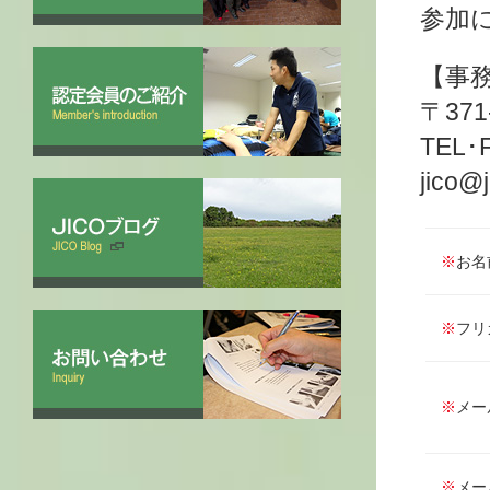
参加
【事
〒37
TEL･F
jico@