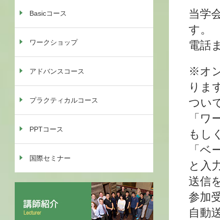
当学
Basicコース
す。
ワークショップ
電話
※オ
アドバンスコース
りま
プラクティカルコース
つい
「ワ
PPTコース
もし
「ベ
国際セミナー
と入
送信
参加
自動